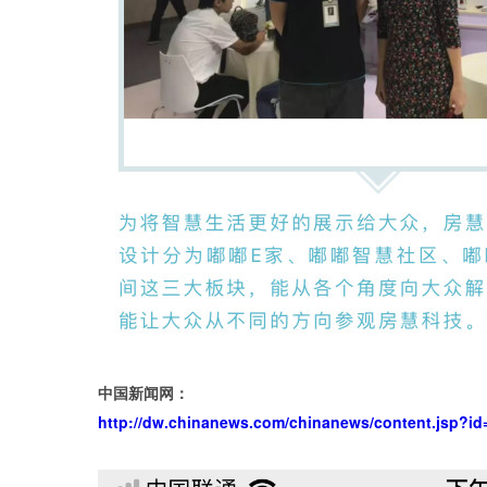
中国新闻网：
http://dw.chinanews.com/chinanews/content.jsp?