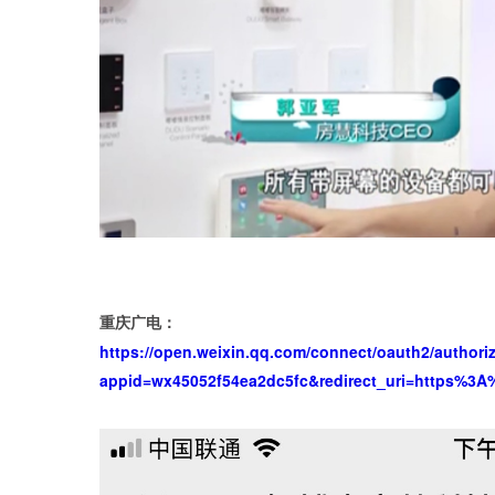
重庆广电：
https://open.weixin.qq.com/connect/oauth2/authori
appid=wx45052f54ea2dc5fc&redirect_uri=https