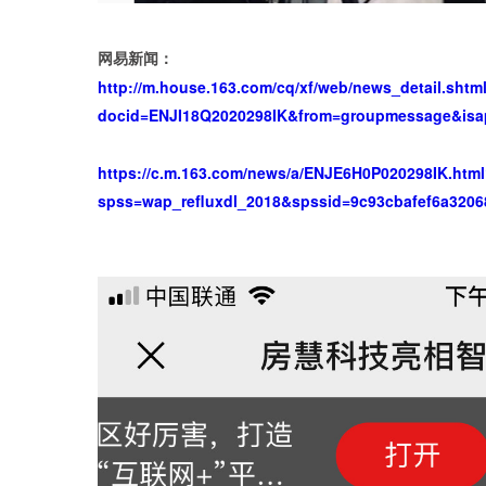
网易新闻：
http://m.house.163.com/cq/xf/web/news_detail.shtm
docid=ENJI18Q2020298IK&from=groupmessage&isap
https://c.m.163.com/news/a/ENJE6H0P020298IK.htm
spss=wap_refluxdl_2018&spssid=9c93cbafef6a320