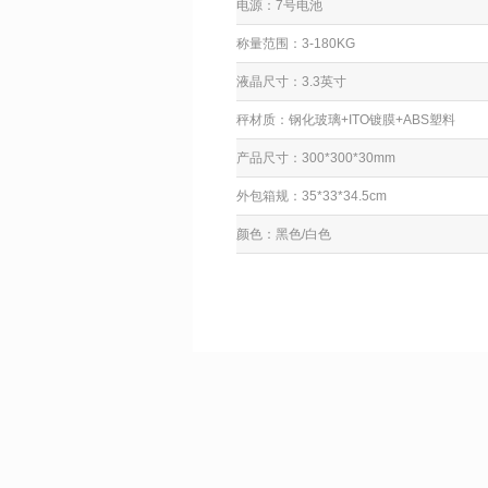
电源：7号电池
称量范围：3-180KG
液晶尺寸：3.3英寸
秤材质：钢化玻璃+ITO镀膜+ABS塑料
产品尺寸：300*300*30mm
外包箱规：35*33*34.5cm
颜色：黑色/白色