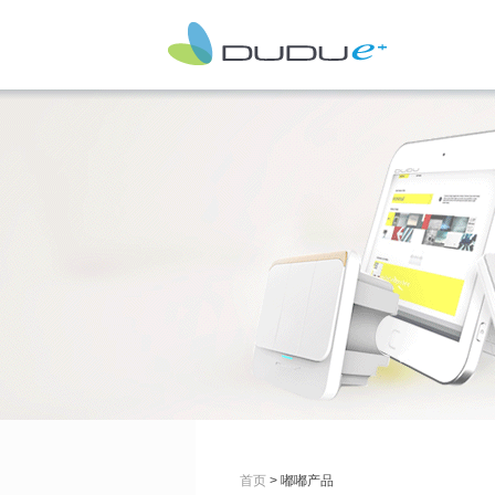
首页
> 嘟嘟产品